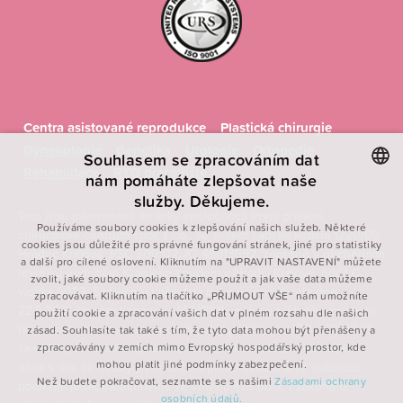
Centra asistované reprodukce
Plastická chirurgie
Gynekologie
Genetika
Urologie
Ortopedie
Souhlasem se zpracováním dat
Rehabilitace
RTG pracoviště
nám pomáháte zlepšovat naše
služby. Děkujeme.
CZECH
Toto jsou internetové stránky společnosti První privátní
Používáme soubory cookies k zlepšování našich služeb. Některé
chirurgické centrum spol. s r.o., se sídlem Labská kotlina 1220/69,
ENGLISH
cookies jsou důležité pro správné fungování stránek, jiné pro statistiky
Hradec Králové, PSČ 500 02, IČ: 49813692, zapsané v obchodním
a další pro cílené oslovení. Kliknutím na "UPRAVIT NASTAVENÍ" můžete
POLISH
rejstříku vedeném Krajským soudem v Hradci Králové, oddíl C,
zvolit, jaké soubory cookie můžeme použít a jak vaše data můžeme
vložka 5023. Společnost přestala být s účinností ode dne
FRENCH
zpracovávat. Kliknutím na tlačítko „PŘIJMOUT VŠE“ nám umožníte
22.5.2021 členem koncernu SYNBIOL, a to na základě oznámení
použití cookie a zpracování vašich dat v plném rozsahu dle našich
řídící osoby koncernu – společnosti SynBiol, a.s., IČO 26014343.
zásad. Souhlasíte tak také s tím, že tyto data mohou být přenášeny a
Ta sdělila, že existence koncernu není k danému datu nadále
zpracovávány v zemích mimo Evropský hospodářský prostor, kde
mohou platit jiné podmínky zabezpečení.
dána s tím, že osoby jí přímo či nepřímo ovládané již nebudou
Než budete pokračovat, seznamte se s našimi
Zásadami ochrany
podléhat jednotnému řízení ve smyslu §79 odst. 1 zákona o
osobních údajů.