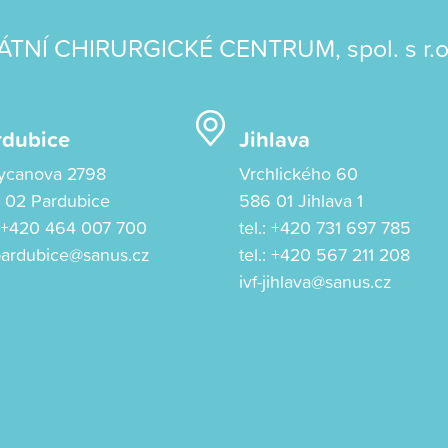
ÁTNÍ CHIRURGICKÉ CENTRUM, spol. s r.o
rdubice
Jihlava
ycanova 2798
Vrchlického 60
 02 Pardubice
586 01 Jihlava 1
:
+420 464 007 700
tel.:
+420 731 697 785
-pardubice@sanus.cz
tel.:
+420 567 211 208
ivf-jihlava@sanus.cz