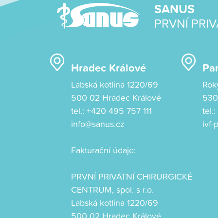
SANUS
PRVNÍ PRIV
Hradec Králové
Pa
Labská kotlina 1220/69
Rok
500 02 Hradec Králové
530
tel.:
+420 495 757 111
tel.
info@sanus.cz
ivf
Fakturační údaje:
PRVNÍ PRIVÁTNÍ CHIRURGICKÉ
CENTRUM, spol. s r.o.
Labská kotlina 1220/69
500 02 Hradec Králové