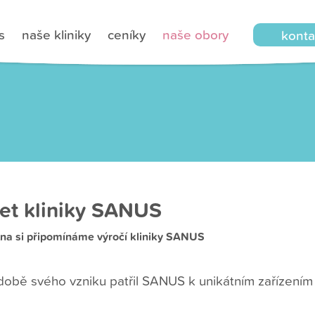
s
naše kliniky
ceníky
naše obory
konta
let kliniky SANUS
tna si připomínáme výročí kliniky SANUS
 době svého vzniku patřil SANUS k unikátním zařízením