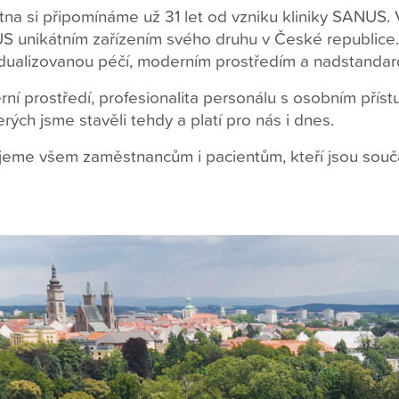
ětna si připomínáme už 31 let od vzniku kliniky SANUS.
 unikátním zařízením svého druhu v České republic
idualizovanou péčí, moderním prostředím a nadstanda
ní prostředí, profesionalita personálu s osobním přís
erých jsme stavěli tehdy a platí pro nás i dnes.
eme všem zaměstnancům i pacientům, kteří jsou součá