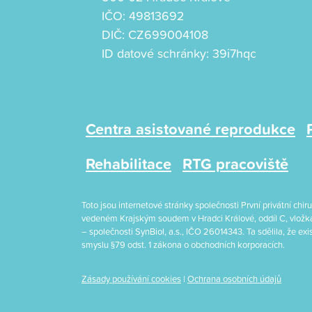
IČO: 49813692
DIČ: CZ699004108
ID datové schránky: 39i7hqc
Centra asistované reprodukce
Rehabilitace
RTG pracoviště
Toto jsou internetové stránky společnosti První privátní ch
vedeném Krajským soudem v Hradci Králové, oddíl C, vložk
– společnosti SynBiol, a.s., IČO 26014343. Ta sdělila, že e
smyslu §79 odst. 1 zákona o obchodních korporacích.
Zásady používání cookies
|
Ochrana osobních údajů