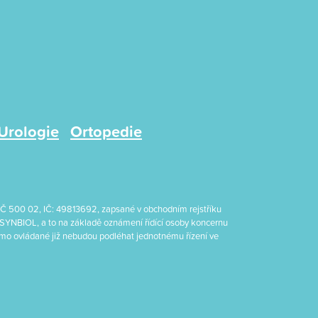
Urologie
Ortopedie
, PSČ 500 02, IČ: 49813692, zapsané v obchodním rejstříku
 SYNBIOL, a to na základě oznámení řídící osoby koncernu
římo ovládané již nebudou podléhat jednotnému řízení ve