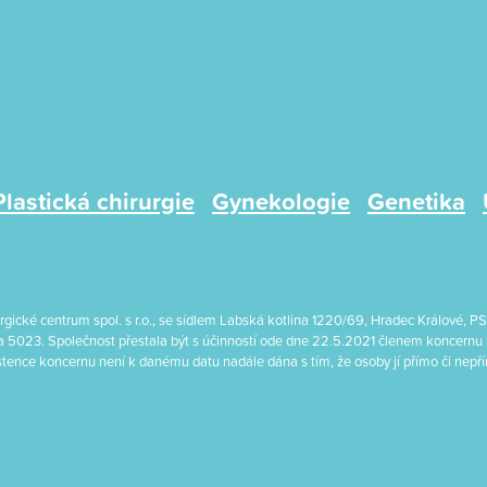
Plastická chirurgie
Gynekologie
Genetika
irurgické centrum spol. s r.o., se sídlem Labská kotlina 1220/69, Hradec Králové
a 5023. Společnost přestala být s účinností ode dne 22.5.2021 členem koncernu
xistence koncernu není k danému datu nadále dána s tím, že osoby jí přímo či nep