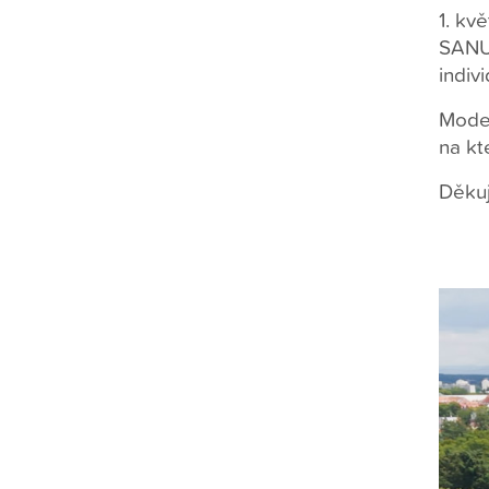
1. kv
SANUS
indiv
Moder
na kt
Děkuj