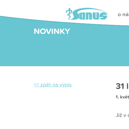
o ná
NOVINKY
31 
<< zpět na výpis
1. kvě
Již v