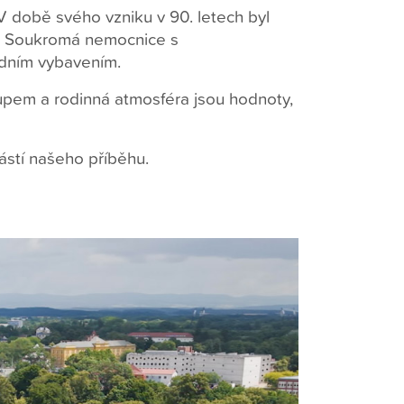
 V době svého vzniku v 90. letech byl
e. Soukromá nemocnice s
rdním vybavením.
tupem a rodinná atmosféra jsou hodnoty,
stí našeho příběhu.