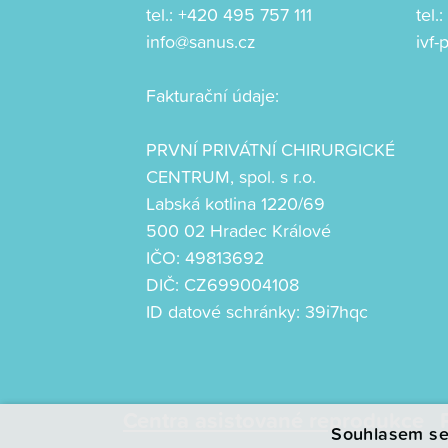
tel.:
+420 495 757 111
tel.
info@sanus.cz
ivf
Fakturační údaje:
PRVNÍ PRIVÁTNÍ CHIRURGICKÉ
CENTRUM, spol. s r.o.
Labská kotlina 1220/69
500 02 Hradec Králové
IČO: 49813692
DIČ: CZ699004108
ID datové schránky: 39i7hqc
Centra asistované reprodukce
Souhlasem se