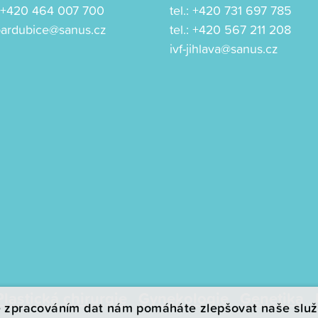
:
+420 464 007 700
tel.:
+420 731 697 785
-pardubice@sanus.cz
tel.:
+420 567 211 208
ivf-jihlava@sanus.cz
Plastická chirurgie
Gynekologie
Genetika
 zpracováním dat nám pomáháte zlepšovat naše služ