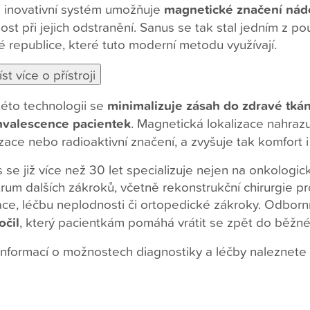
 inovativní systém umožňuje
magnetické značení nád
ost při jejich odstranění. Sanus se tak stal jedním z po
 republice, které tuto moderní metodu využívají.
této technologii se
minimalizuje zásah do zdravé tkáně
nvalescence pacientek
. Magnetická lokalizace nahrazu
izace nebo radioaktivní značení, a zvyšuje tak komfort
 se již více než 30 let specializuje nejen na onkologick
rum dalších zákroků, včetně rekonstrukční chirurgie pr
ce, léčbu neplodnosti či ortopedické zákroky. Odborní
očil
, který pacientkám pomáhá vrátit se zpět do běžné
informací o možnostech diagnostiky a léčby naleznete