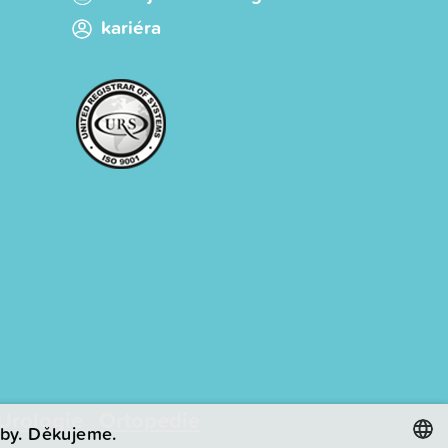
kariéra
Urologie
Ortopedie
by. Děkujeme.