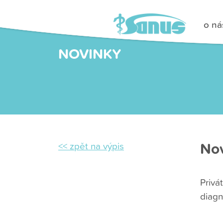
o ná
NOVINKY
Nov
<< zpět na výpis
Privá
diagn