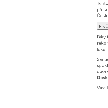
Tento
přesn
České
Díky 
reko
lokal
Sanus
spekt
opera
Dosk
Více 