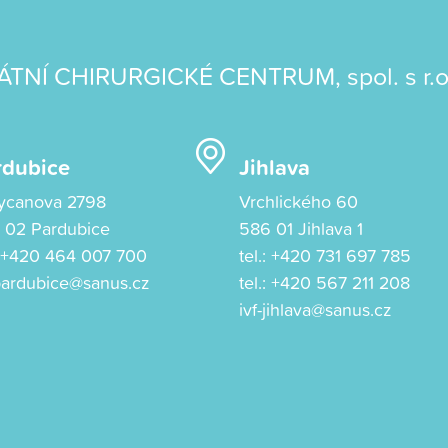
ÁTNÍ CHIRURGICKÉ CENTRUM, spol. s r.o
rdubice
Jihlava
ycanova 2798
Vrchlického 60
 02 Pardubice
586 01 Jihlava 1
:
+420 464 007 700
tel.:
+420 731 697 785
-pardubice@sanus.cz
tel.:
+420 567 211 208
ivf-jihlava@sanus.cz