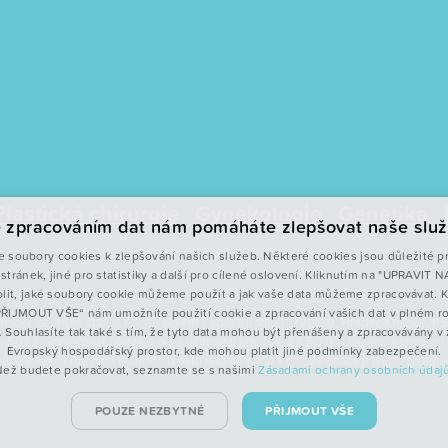
Plastická chirurgie
Gynekologie
Genetika
 zpracováním dat nám pomáháte zlepšovat naše služ
 soubory cookies k zlepšování našich služeb. Některé cookies jsou důležité p
stránek, jiné pro statistiky a další pro cílené oslovení. Kliknutím na "UPRAVIT
lit, jaké soubory cookie můžeme použít a jak vaše data můžeme zpracovávat. K
„PŘIJMOUT VŠE“ nám umožníte použití cookie a zpracování vašich dat v plném r
irurgické centrum spol. s r.o., se sídlem Labská kotlina 1220/69, Hradec Králové
. Souhlasíte tak také s tím, že tyto data mohou být přenášeny a zpracovávány 
a 5023. Společnost přestala být s účinností ode dne 22.5.2021 členem koncernu
Evropský hospodářský prostor, kde mohou platit jiné podmínky zabezpečení.
xistence koncernu není k danému datu nadále dána s tím, že osoby jí přímo či nep
Než budete pokračovat, seznamte se s našimi
Zásadami ochrany osobních údajů
POUZE NEZBYTNÉ
PŘIJMOUT VŠE