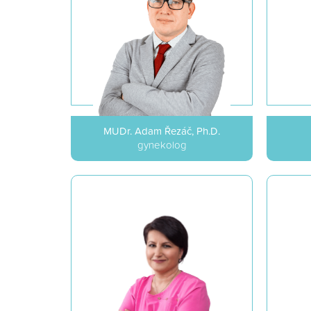
MUDr. Adam Řezáč, Ph.D.
gynekolog