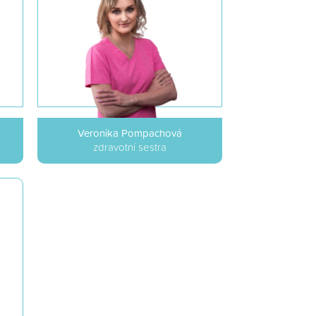
Veronika Pompachová
zdravotní sestra