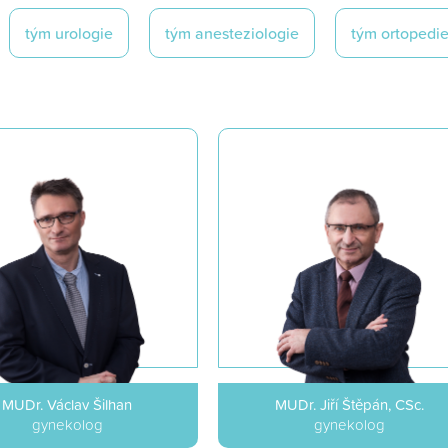
tým urologie
tým anesteziologie
tým ortopedi
MUDr. Václav Šilhan
MUDr. Jiří Štěpán, CSc.
gynekolog
gynekolog