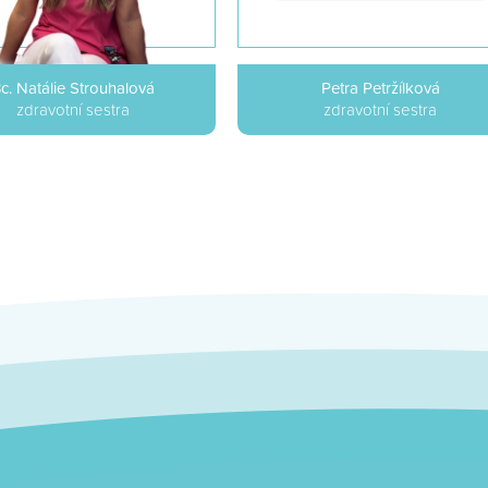
c. Natálie Strouhalová
Petra Petržílková
zdravotní sestra
zdravotní sestra