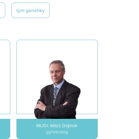
e
tým genetiky
MUDr. Miloš Dejmek
gynekolog