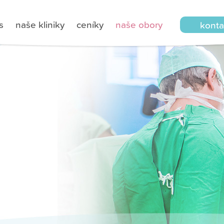
s
naše kliniky
ceníky
naše obory
konta