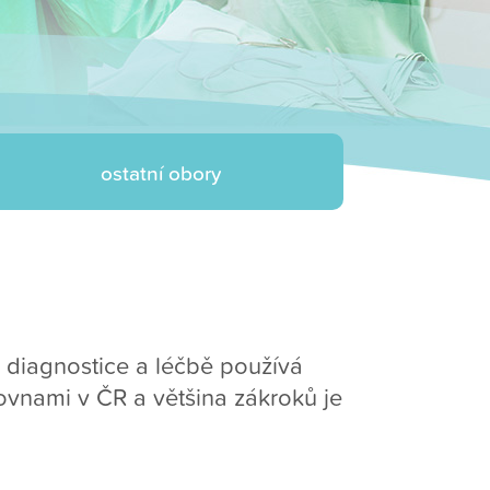
ostatní obory
k diagnostice a léčbě používá
ovnami v ČR a většina zákroků je