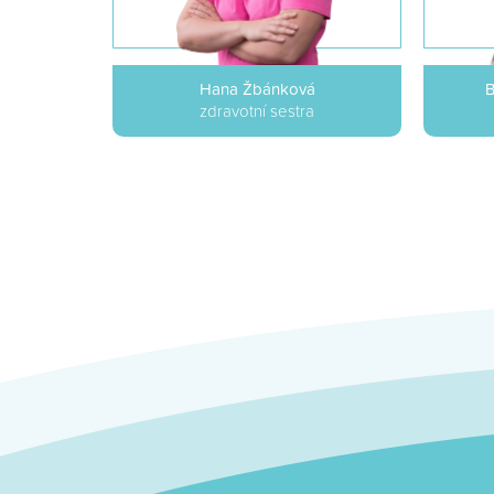
Hana Žbánková
B
zdravotní sestra