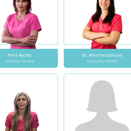
Petra Rychlá
Bc. Nikol Nodžáková
vedoucí sestra
zdravotní sestra