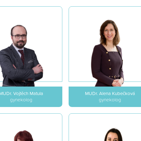
MUDr. Vojtěch Matula
MUDr. Alena Kubečková
gynekolog
gynekolog