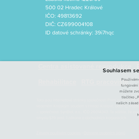
500 02 Hradec Králové
IČO: 49813692
DIČ: CZ699004108
ID datové schránky: 39i7hqc
Centra asistované reprodukce
Souhlasem se
Rehabilitace
RTG pracoviště
Používáme
fungování 
můžete zvo
tlačítko 
Toto jsou internetové stránky společnosti První privátní ch
našich zásad
vedeném Krajským soudem v Hradci Králové, oddíl C, vložk
– společnosti SynBiol, a.s., IČO 26014343. Ta sdělila, že e
smyslu §79 odst. 1 zákona o obchodních korporacích.
Zásady používání cookies
|
Ochrana osobních údajů