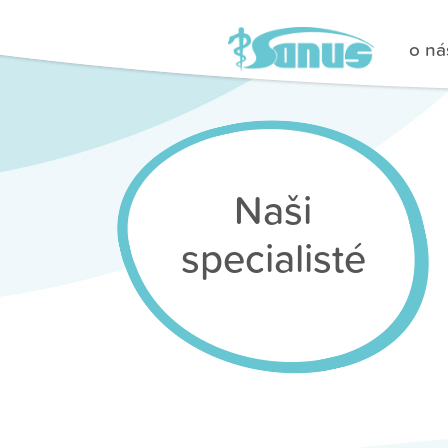
o ná
Naši
specialisté