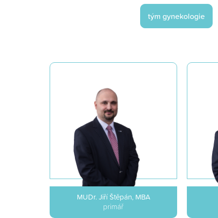
tým gynekologie
MUDr. Jiří Štěpán, MBA
primář