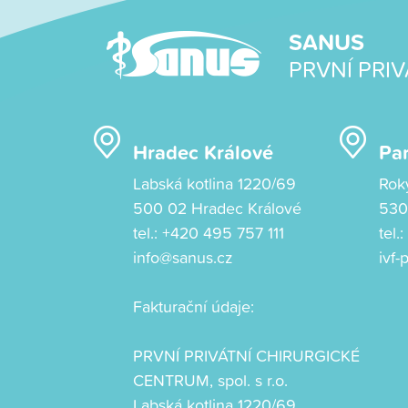
SANUS
PRVNÍ PRIV
Hradec Králové
Pa
Labská kotlina 1220/69
Rok
500 02 Hradec Králové
530
tel.:
+420 495 757 111
tel.
info@sanus.cz
ivf
Fakturační údaje:
PRVNÍ PRIVÁTNÍ CHIRURGICKÉ
CENTRUM, spol. s r.o.
Labská kotlina 1220/69