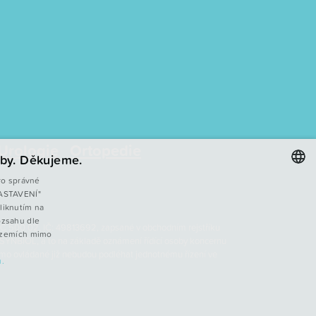
Urologie
Ortopedie
by. Děkujeme.
ro správné
 NASTAVENÍ"
CZECH
liknutím na
ENGLISH
ozsahu dle
, PSČ 500 02, IČ: 49813692, zapsané v obchodním rejstříku
v zemích mimo
 SYNBIOL, a to na základě oznámení řídící osoby koncernu
POLISH
římo ovládané již nebudou podléhat jednotnému řízení ve
.
FRENCH