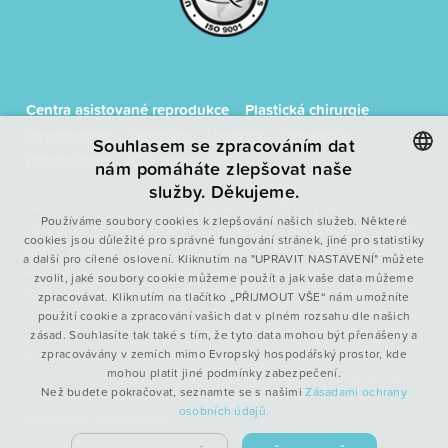
Centra asistované reprodukce
Plastická chirurgie
Gynekologie
Genetika
Urologie
Ortopedie
Souhlasem se zpracováním dat
Rehabilitace
RTG pracoviště
nám pomáháte zlepšovat naše
služby. Děkujeme.
CZECH
Toto jsou internetové stránky společnosti První privátní
Používáme soubory cookies k zlepšování našich služeb. Některé
chirurgické centrum spol. s r.o., se sídlem Labská kotlina 1220/69,
ENGLISH
cookies jsou důležité pro správné fungování stránek, jiné pro statistiky
Hradec Králové, PSČ 500 02, IČ: 49813692, zapsané v obchodním
a další pro cílené oslovení. Kliknutím na "UPRAVIT NASTAVENÍ" můžete
POLISH
rejstříku vedeném Krajským soudem v Hradci Králové, oddíl C,
zvolit, jaké soubory cookie můžeme použít a jak vaše data můžeme
vložka 5023. Společnost přestala být s účinností ode dne
FRENCH
zpracovávat. Kliknutím na tlačítko „PŘIJMOUT VŠE“ nám umožníte
22.5.2021 členem koncernu SYNBIOL, a to na základě oznámení
použití cookie a zpracování vašich dat v plném rozsahu dle našich
řídící osoby koncernu – společnosti SynBiol, a.s., IČO 26014343.
zásad. Souhlasíte tak také s tím, že tyto data mohou být přenášeny a
Ta sdělila, že existence koncernu není k danému datu nadále
zpracovávány v zemích mimo Evropský hospodářský prostor, kde
mohou platit jiné podmínky zabezpečení.
dána s tím, že osoby jí přímo či nepřímo ovládané již nebudou
Než budete pokračovat, seznamte se s našimi
Zásadami ochrany
podléhat jednotnému řízení ve smyslu §79 odst. 1 zákona o
osobních údajů.
obchodních korporacích.