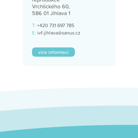
Vrchlického 60,
586 01 Jihlava 1
T:
+420 731 697 785
E:
ivf-jihlava@sanus.cz
více informací