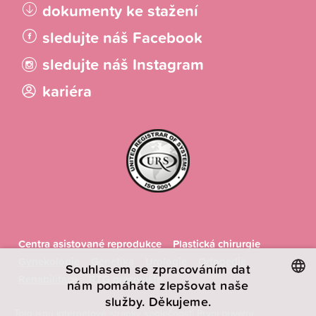
dokumenty ke stažení
sledujte náš Facebook
sledujte náš Instagram
kariéra
Centra asistované reprodukce
Plastická chirurgie
Gynekologie
Genetika
Urologie
Ortopedie
Souhlasem se zpracováním dat
Rehabilitace
RTG pracoviště
nám pomáháte zlepšovat naše
služby. Děkujeme.
CZECH
Toto jsou internetové stránky společnosti První privátní