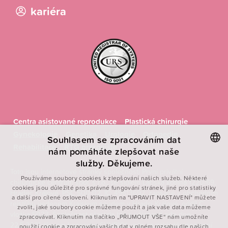
kariéra
Centra asistované reprodukce
Plastická chirurgie
Gynekologie
Genetika
Urologie
Ortopedie
Souhlasem se zpracováním dat
Rehabilitace
RTG pracoviště
nám pomáháte zlepšovat naše
služby. Děkujeme.
CZECH
Toto jsou internetové stránky společnosti První privátní
Používáme soubory cookies k zlepšování našich služeb. Některé
chirurgické centrum spol. s r.o., se sídlem Labská kotlina 1220/69,
ENGLISH
cookies jsou důležité pro správné fungování stránek, jiné pro statistiky
Hradec Králové, PSČ 500 02, IČ: 49813692, zapsané v obchodním
a další pro cílené oslovení. Kliknutím na "UPRAVIT NASTAVENÍ" můžete
POLISH
rejstříku vedeném Krajským soudem v Hradci Králové, oddíl C,
zvolit, jaké soubory cookie můžeme použít a jak vaše data můžeme
vložka 5023. Společnost přestala být s účinností ode dne
FRENCH
zpracovávat. Kliknutím na tlačítko „PŘIJMOUT VŠE“ nám umožníte
22.5.2021 členem koncernu SYNBIOL, a to na základě oznámení
použití cookie a zpracování vašich dat v plném rozsahu dle našich